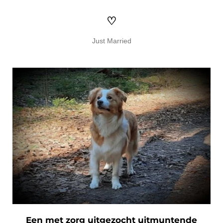
♡
Just Married
Een met zorg uitgezocht uitmuntende