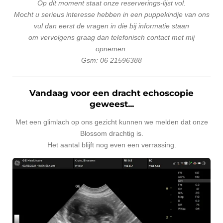
Op dit moment staat onze reserverings-lijst vol.
Mocht u serieus interesse hebben in een puppekindje van ons
vul dan eerst de vragen in die bij informatie staan
om vervolgens graag dan telefonisch contact met mij
opnemen.
Gsm: 06 21596388
Vandaag voor een dracht echoscopie
geweest...
Met een glimlach op ons gezicht kunnen we melden dat onze
Blossom drachtig is.
Het aantal blijft nog even een verrassing.