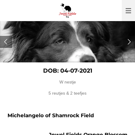
Ga
direct
naar
de
hoofdinhoud
DOB: 04-07-2021
W nestje
5 reutjes & 2 teefjes
Michelangelo of Shamrock Field
Jewel Fields Orange Blossom