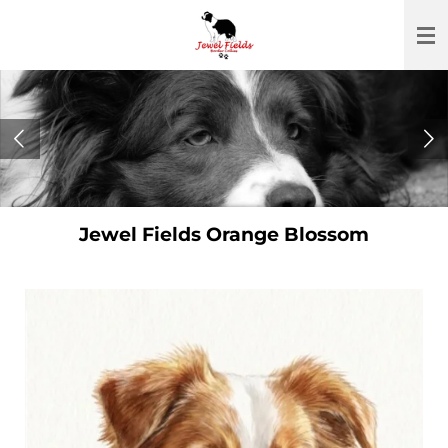
Ga
direct
naar
de
hoofdinhoud
Jewel Fields Orange Blossom