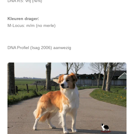
DNA RS: Vrij (N/N)
Kleuren drager:
M-Locus: m/m (no merle)
DNA Profiel (Isag 2006) aanwezig