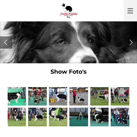
Ga
direct
naar
de
hoofdinhoud
Show Foto's